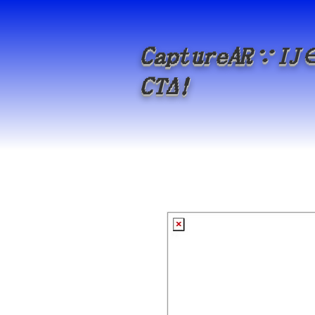
Capture
A
R
∵
IJ
Δ
CT
!