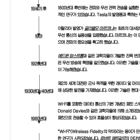
1800년대 후반에는 전파와 무선 전력 전송을 실험한
19세기 후
적인 연구가 있었습니다. Tesla의 발명품과 특허는
이탈리아 발명가
굴리엘모 마르코니
는 최초의 대서양
무선 통신의 실용성을 입증했습니다. 마르코니는 이 
1901
으며 전파의 중요성을 확고히 했습니다.
에드윈 암스트롱
과 같은 과학자들이 개발한 진폭 변조
은 무선 방송에 혁명을 일으켰습니다. 이러한 기술을
1920년대
이 가능해졌습니다.
제2차 세계 대전은 군사 목적을 위한 레이더 및 마
에 상당한 발전을 가져왔습니다. 이러한 기술은 현대
1930년대~40년대
Wi-Fi를 포함한 데이터 통신의 기본 개념인 패킷 스위
Donald Davies와 같은 과학자들에 의해 소개되
패킷으로 전송할 수 있어 효율성이 향상되었습니다.
1960년대
"Wi-Fi"(Wireless Fidelity의 약어)라는 
한 연구가 시작되었습니다.
로버트 메트갈프
의 이더넷