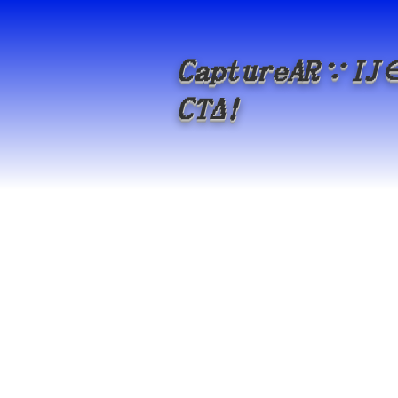
Capture
A
R
∵
IJ
Δ
CT
!