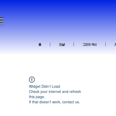
∈
홈
진실!
그것의 역사
Widget Didn’t Load
Check your internet and refresh
this page.
If that doesn’t work, contact us.