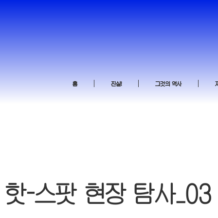
홈
진실!
그것의 역사
핫-스팟 현장 탐사_03