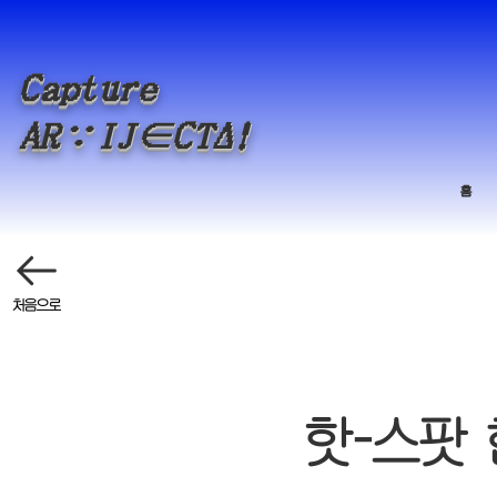
Capture
Δ
A
R
∵
IJ∈CT
!
홈
처음으로
핫-스팟 