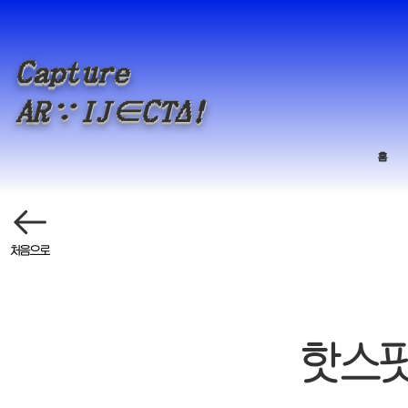
Capture
Δ
A
R
∵
IJ∈CT
!
홈
처음으로
핫스